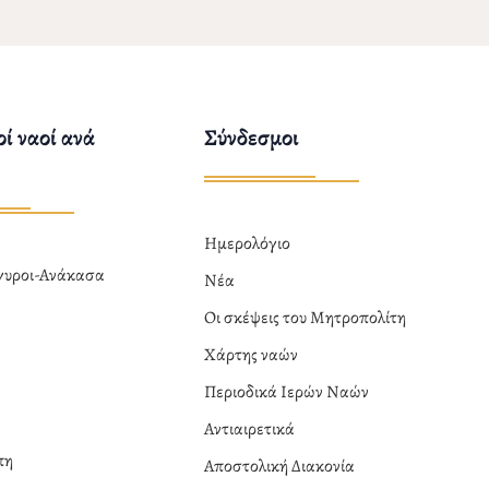
ί ναοί ανά
Σύνδεσμοι
Ημερολόγιο
ργυροι-Ανάκασα
Νέα
α
Οι σκέψεις του Μητροπολίτη
Χάρτης ναών
Περιοδικά Ιερών Ναών
Αντιαιρετικά
πη
Αποστολική Διακονία