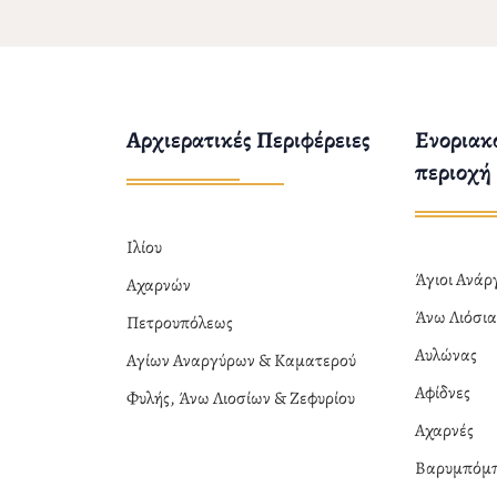
Αρχιερατικές Περιφέρειες
Ενοριακο
περιοχή
Ιλίου
Άγιοι Ανά
Αχαρνών
Άνω Λιόσι
Πετρουπόλεως
Αυλώνας
Αγίων Αναργύρων & Καματερού
Αφίδνες
Φυλής, Άνω Λιοσίων & Ζεφυρίου
Αχαρνές
Βαρυμπόμ