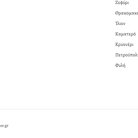
Ζεφύρι
Θρακομακε
Ίλιον
Καματερό
Κρυονέρι
Πετρούπολ
Φυλή
er.gr