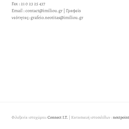
Fax : 21 0 23 25 437
Email : contact@imiliou.gr | Γραφείο
νεότητας: grafeio.neotitas@imiliou.gr
Φιλοξενία ιστοχώρου:
Connect I.T.
| Κατασκευή ιστοσελίδων :
nextpoint