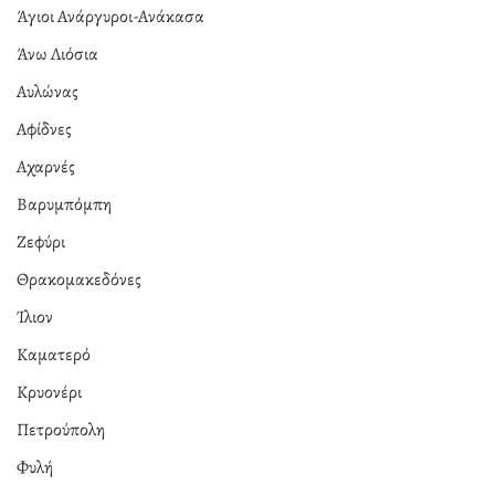
Άγιοι Ανάργυροι-Ανάκασα
Άνω Λιόσια
Αυλώνας
Αφίδνες
Αχαρνές
Βαρυμπόμπη
Ζεφύρι
Θρακομακεδόνες
Ίλιον
Καματερό
Κρυονέρι
Πετρούπολη
Φυλή