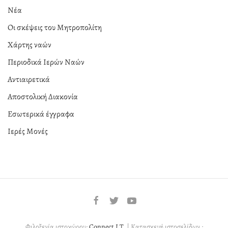
Νέα
Οι σκέψεις του Μητροπολίτη
Χάρτης ναών
Περιοδικά Ιερών Ναών
Αντιαιρετικά
Αποστολική Διακονία
Εσωτερικά έγγραφα
Ιερές Μονές
Φιλοξενία ιστοχώρου:
Connect I.T.
| Κατασκευή ιστοσελίδων :