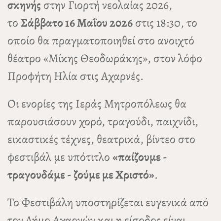
σκηνής
στην Γιορτή νεολαίας 2026,
το
Σάββατο 16 Μαΐου 2026
στις 18:30, το
οποίο θα πραγματοποιηθεί στο ανοιχτό
θέατρο «Μίκης Θεοδωράκης», στον λόφο
Προφήτη Ηλία στις Αχαρνές.
Οι ενορίες της Ιεράς Μητροπόλεως θα
παρουσιάσουν χορό, τραγούδι, παιχνίδι,
εικαστικές τέχνες, θεατρικά, βίντεο στο
φεστιβάλ με υπότιτλο
«παίζουμε -
τραγουδάμε - ζούμε με Χριστό»
.
Το Φεστιβάλη υποστηρίζεται ευγενικά από
τον Δήμο Αχαρνών και η είσοδος είναι