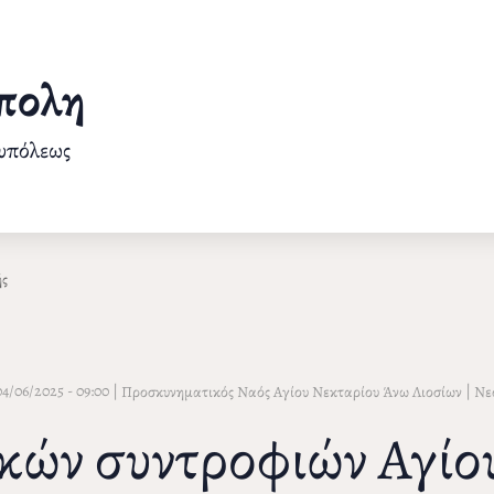
πολη
ουπόλεως
ής
04/06/2025 - 09:00
|
|
Προσκυνηματικός Ναός Αγίου Νεκταρίου Άνω Λιοσίων
Νε
ικών συντροφιών Αγί