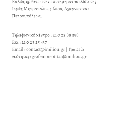
Καλώς ήρθατε στην επίσημη ιστοσελίδα της
Ιεράς Μητροπόλεως Ιλίου, Αχαρνών και
Πετρουπόλεως.
Τηλεφωνικό κέντρο : 21 0 23 88 398
Fax : 21 0 23 25 437
Email : contact@imiliou.gr | Γραφείο
νεότητας: grafeio.neotitas@imiliou.gr