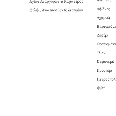
Αυλώνας
Αγίων Αναργύρων & Καματερού
Αφίδνες
Φυλής, Άνω Λιοσίων & Ζεφυρίου
Αχαρνές
Βαρυμπόμ
Ζεφύρι
Θρακομακε
Ίλιον
Καματερό
Κρυονέρι
Πετρούπολ
Φυλή