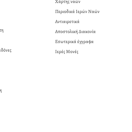
Χάρτης ναών
Περιοδικά Ιερών Ναών
Αντιαιρετικά
πη
Αποστολική Διακονία
Εσωτερικά έγγραφα
δόνες
Ιερές Μονές
η