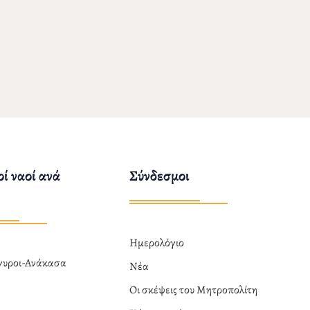
ί ναοί ανά
Σύνδεσμοι
Ημερολόγιο
ργυροι-Ανάκασα
Νέα
α
Οι σκέψεις του Μητροπολίτη