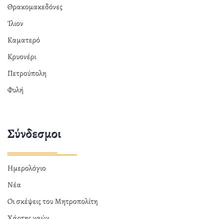
Θρακομακεδόνες
Ίλιον
Καματερό
Κρυονέρι
Πετρούπολη
Φυλή
Σύνδεσμοι
Ημερολόγιο
Νέα
Οι σκέψεις του Μητροπολίτη
Χάρτης ναών