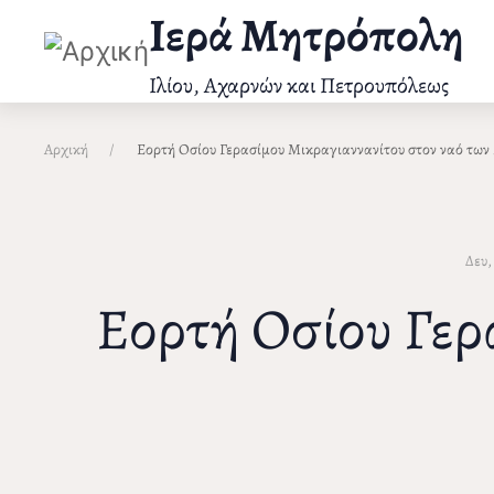
Παράκαμψη
Ιερά Μητρόπολη
προς
το
Ιλίου, Αχαρνών και Πετρουπόλεως
κυρίως
περιεχόμενο
Αρχική
Εορτή Οσίου Γερασίμου Μικραγιαννανίτου στον ναό τω
Δευ,
Εορτή Οσίου Γερ