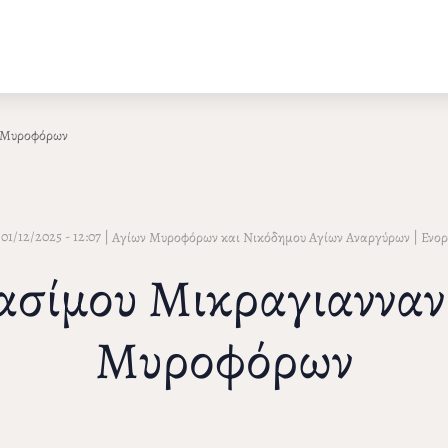
ν Μυροφόρων
 01/12/2025 - 12:07
|
|
Αγίων Μυροφόρων και Νικόδημου Αγίων Αναργύρων
Ενορ
ασίμου Μικραγιαννανί
Μυροφόρων