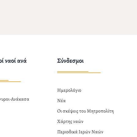
ί ναοί ανά
Σύνδεσμοι
Ημερολόγιο
ργυροι-Ανάκασα
Νέα
α
Οι σκέψεις του Μητροπολίτη
Χάρτης ναών
Περιοδικά Ιερών Ναών