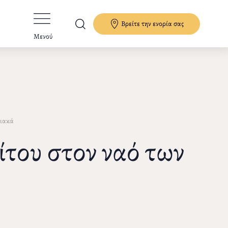
Βρείτε την ενορία σας
Μενού
ιακά
του στον ναό των