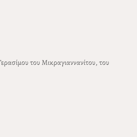
Γερασίμου του Μικραγιαννανίτου, του