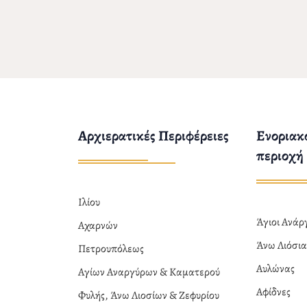
Αρχιερατικές Περιφέρειες
Ενοριακο
περιοχή
Ιλίου
Άγιοι Ανά
Αχαρνών
Άνω Λιόσι
Πετρουπόλεως
Αυλώνας
Αγίων Αναργύρων & Καματερού
Αφίδνες
Φυλής, Άνω Λιοσίων & Ζεφυρίου