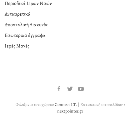
Περιοδικά Ιερών Ναών
Αντιαιρετικά
Αποστολική Διακονία
Εσωτερικά έγγραφα
Ιερές Μονές
Φιλοξενία ιστοχώρου:
Connect I.T.
| Κατασκευή ιστοσελίδων :
nextpointer.gr