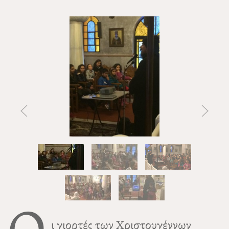
Ο
ι γιορτές των Χριστουγέννων