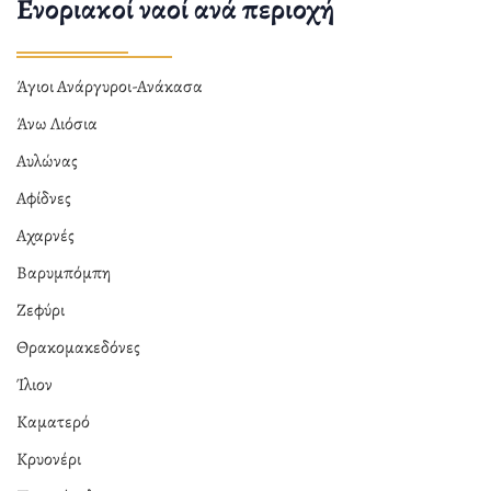
Ενοριακοί ναοί ανά περιοχή
Άγιοι Ανάργυροι-Ανάκασα
Άνω Λιόσια
Αυλώνας
Αφίδνες
Αχαρνές
Βαρυμπόμπη
Ζεφύρι
Θρακομακεδόνες
Ίλιον
Καματερό
Κρυονέρι