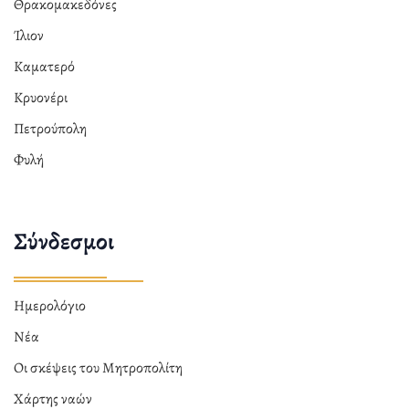
Θρακομακεδόνες
Ίλιον
Καματερό
Κρυονέρι
Πετρούπολη
Φυλή
Σύνδεσμοι
Ημερολόγιο
Νέα
Οι σκέψεις του Μητροπολίτη
Χάρτης ναών