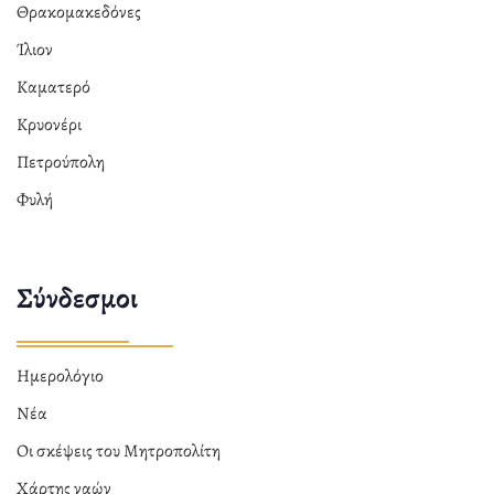
Θρακομακεδόνες
Ίλιον
Καματερό
Κρυονέρι
Πετρούπολη
Φυλή
Σύνδεσμοι
Ημερολόγιο
Νέα
Οι σκέψεις του Μητροπολίτη
Χάρτης ναών