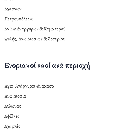
Αχαρνών
Πετρουπόλεως
Αγίων Αναργύρων & Καματερού
Φυλής, Άνω Λιοσίων & Ζεφυρίου
Ενοριακοί ναοί ανά περιοχή
Άγιοι Ανάργυροι-Ανάκασα
Άνω Λιόσια
Αυλώνας
Αφίδνες
Αχαρνές