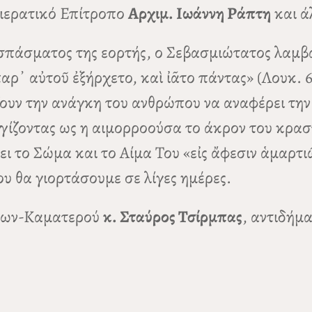
χιερατικό Επίτροπο
Αρχιμ. Ιωάννη Ράπτη
και άλ
πάσματος της εορτής, ο Σεβασμιώτατος λαμβά
αρ᾿ αὐτοῦ ἐξήρχετο, καὶ ἰᾶτο πάντας» (Λουκ. 6,
ίζουν την ανάγκη του ανθρώπου να αναφέρει τη
αγγίζοντας ως η αιμορροούσα το άκρον του κρασ
το Σώμα και το Αίμα Του «εἰς ἄφεσιν ἁμαρτιῶν
ου θα γιορτάσουμε σε λίγες ημέρες.
ύρων-Καματερού
κ. Σταύρος Τσίρμπας
, αντιδήμ