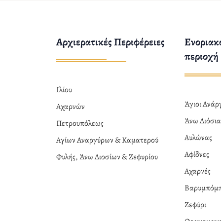
Αρχιερατικές Περιφέρειες
Ενοριακο
περιοχή
Ιλίου
Άγιοι Ανά
Αχαρνών
Άνω Λιόσι
Πετρουπόλεως
Αυλώνας
Αγίων Αναργύρων & Καματερού
Αφίδνες
Φυλής, Άνω Λιοσίων & Ζεφυρίου
Αχαρνές
Βαρυμπόμ
Ζεφύρι