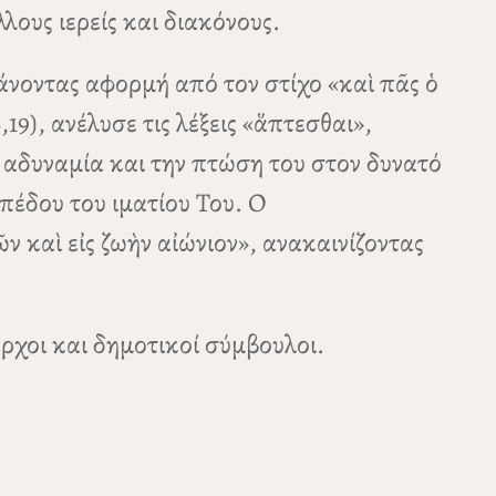
λους ιερείς και διακόνους.
νοντας αφορμή από τον στίχο «καὶ πᾶς ὁ
19), ανέλυσε τις λέξεις «ἅπτεσθαι»,
ν αδυναμία και την πτώση του στον δυνατό
πέδου του ιματίου Του. Ο
 καὶ εἰς ζωὴν αἰώνιον», ανακαινίζοντας
αρχοι και δημοτικοί σύμβουλοι.