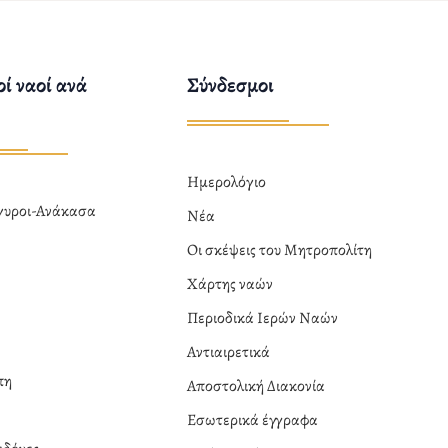
ί ναοί ανά
Σύνδεσμοι
Ημερολόγιο
ργυροι-Ανάκασα
Νέα
α
Οι σκέψεις του Μητροπολίτη
Χάρτης ναών
Περιοδικά Ιερών Ναών
Αντιαιρετικά
πη
Αποστολική Διακονία
Εσωτερικά έγγραφα