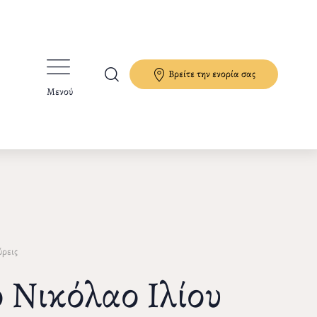
Βρείτε την ενορία σας
Μενού
ρεις
 Νικόλαο Ιλίου