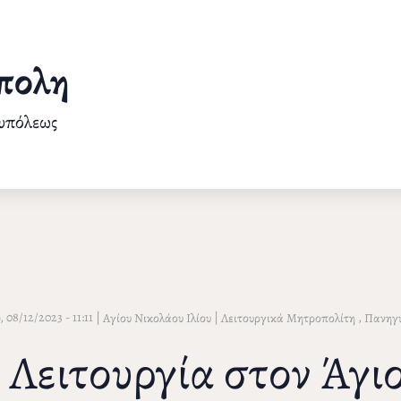
πολη
ουπόλεως
 08/12/2023 - 11:11
|
|
,
Αγίου Νικολάου Ιλίου
Λειτουργικά Μητροπολίτη
Πανηγύ
 Λειτουργία στον Άγιο