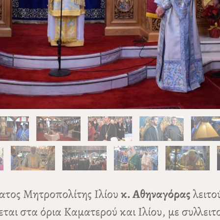
τατος Μητροπολίτης Ιλίου
κ. Αθηναγόρας
λειτο
ται στα όρια Καματερού και Ιλίου, με συλλει