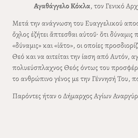
Αγαθάγγελο Κόκλα
, τον Γενικό Αρ
Μετά την ανάγνωση του Ευαγγελικού αποσ
ὄχλος ἐζήτει ἅπτεσθαι αὐτοῦ· ὅτι δύναμις π
«δύναμις» και «ἰᾶτο», οι οποίες προσδιορ
Θεό και να αιτείται την ίαση από Αυτόν, 
πολυεύσπλαχνος Θεός όντως του προσφέρει 
το ανθρώπινο γένος με την Γέννησή Του, π
Παρόντες ήταν ο Δήμαρχος Αγίων Αναργ