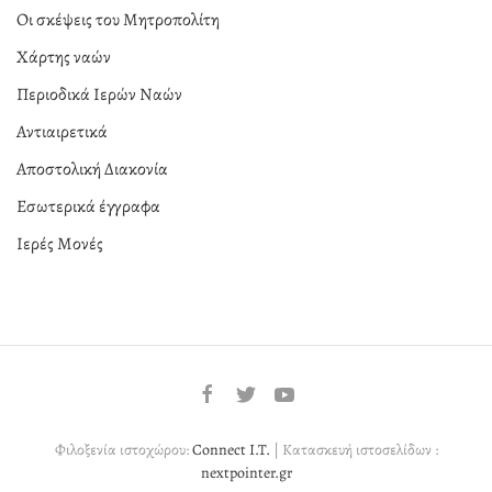
Οι σκέψεις του Μητροπολίτη
Χάρτης ναών
Περιοδικά Ιερών Ναών
Αντιαιρετικά
Αποστολική Διακονία
Εσωτερικά έγγραφα
Ιερές Μονές
Φιλοξενία ιστοχώρου:
Connect I.T.
| Κατασκευή ιστοσελίδων :
nextpointer.gr