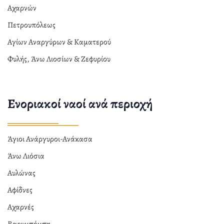
Αχαρνών
Πετρουπόλεως
Αγίων Αναργύρων & Καματερού
Φυλής, Άνω Λιοσίων & Ζεφυρίου
Ενοριακοί ναοί ανά περιοχή
Άγιοι Ανάργυροι-Ανάκασα
Άνω Λιόσια
Αυλώνας
Αφίδνες
Αχαρνές