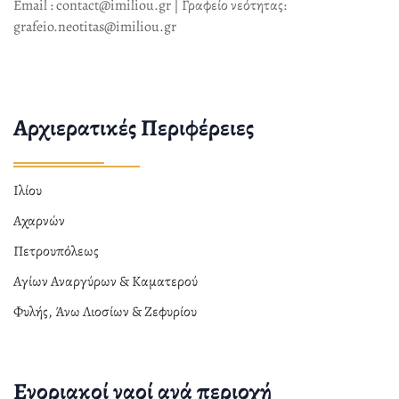
Email : contact@imiliou.gr | Γραφείο νεότητας:
grafeio.neotitas@imiliou.gr
Αρχιερατικές Περιφέρειες
Ιλίου
Αχαρνών
Πετρουπόλεως
Αγίων Αναργύρων & Καματερού
Φυλής, Άνω Λιοσίων & Ζεφυρίου
Ενοριακοί ναοί ανά περιοχή