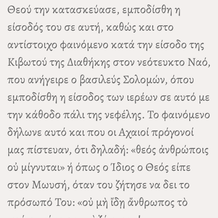
Θεού την κατασκεύασε, εμποδίσθη η
είσοδός του σε αυτή, καθώς και στο
αντίστοιχο φαινόμενο κατά την είσοδο της
Κιβωτού της Διαθήκης στον νεότευκτο Ναό,
που ανήγειρε ο βασιλεύς Σολομών, όπου
εμποδίσθη η είσοδος των ιερέων σε αυτό με
την κάθοδο πάλι της νεφέλης. Το φαινόμενο
δήλωνε αυτό και που οι Αχαιοί πρόγονοί
μας πίστευαν, ότι δηλαδή: «θεός ἀνθρώποις
οὐ μίγνυται» ή όπως ο Ίδιος ο Θεός είπε
στον Μωυσή, όταν του ζήτησε να δει το
πρόσωπό Του: «οὐ μὴ ἴδῃ ἄνθρωπος τὸ