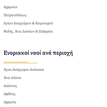
Αχαρνών
Πετρουπόλεως
Αγίων Αναργύρων & Καματερού
Φυλής, Άνω Λιοσίων & Ζεφυρίου
Ενοριακοί ναοί ανά περιοχή
Άγιοι Ανάργυροι-Ανάκασα
Άνω Λιόσια
Αυλώνας
Αφίδνες
Αχαρνές