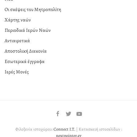
Οι σκέψεις του Μητροπολίτη
Χάρτης ναών
Περιοδικά Ιερών Ναών
Αντιαιρετικά
Αποστολική Διακονία
Εσωτερικά έγγραφα
Ιερές Μονές
Φιλοξενία ιστοχώρου:
Connect I.T.
| Κατασκευή ιστοσελίδων :
nextpointer.gr