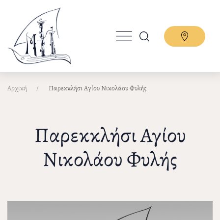
Παράκαμψη
προς
το
κυρίως
περιεχόμενο
Αρχική
Παρεκκλήσι Αγίου Νικολάου Φυλής
Παρεκκλήσι Αγίου
Νικολάου Φυλής