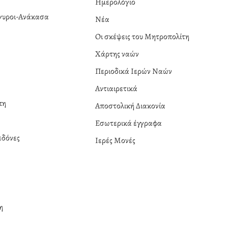
Ημερολόγιο
ργυροι-Ανάκασα
Νέα
α
Οι σκέψεις του Μητροπολίτη
Χάρτης ναών
Περιοδικά Ιερών Ναών
Αντιαιρετικά
πη
Αποστολική Διακονία
Εσωτερικά έγγραφα
δόνες
Ιερές Μονές
η