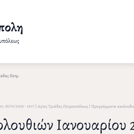
πολη
ουπόλεως
ιάδας Πετρ.
ευ, 05/01/2026 - 19:17
|
|
Αγίας Τριάδας Πετρουπόλεως
Προγράμματα ακολουθι
ουθιών Ιανουαρίου 2