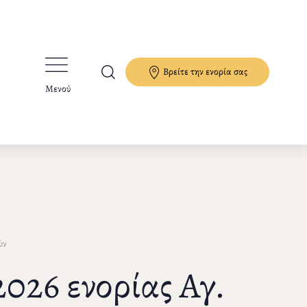
Βρείτε την ενορία σας
Μενού
ών
026 ενορίας Αγ.