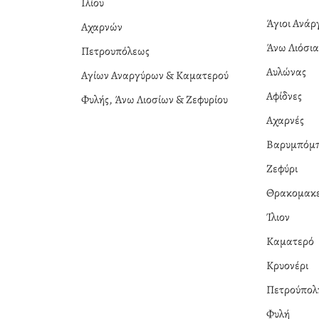
Ιλίου
Άγιοι Ανά
Αχαρνών
Άνω Λιόσι
Πετρουπόλεως
Αυλώνας
Αγίων Αναργύρων & Καματερού
Αφίδνες
Φυλής, Άνω Λιοσίων & Ζεφυρίου
Αχαρνές
Βαρυμπόμ
Ζεφύρι
Θρακομακε
Ίλιον
Καματερό
Κρυονέρι
Πετρούπολ
Φυλή