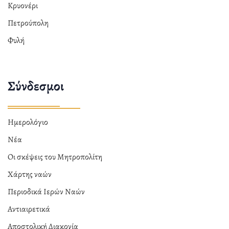
Κρυονέρι
Πετρούπολη
Φυλή
Σύνδεσμοι
Ημερολόγιο
Νέα
Οι σκέψεις του Μητροπολίτη
Χάρτης ναών
Περιοδικά Ιερών Ναών
Αντιαιρετικά
Αποστολική Διακονία