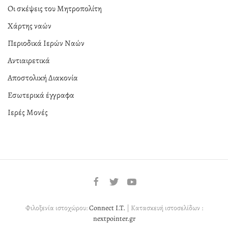
Οι σκέψεις του Μητροπολίτη
Χάρτης ναών
Περιοδικά Ιερών Ναών
Αντιαιρετικά
Αποστολική Διακονία
Εσωτερικά έγγραφα
Ιερές Μονές
Φιλοξενία ιστοχώρου:
Connect I.T.
| Κατασκευή ιστοσελίδων :
nextpointer.gr