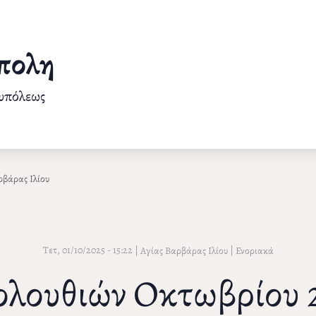
πολη
ουπόλεως
ρβάρας Ιλίου
Τετ, 01/10/2025 - 15:22
|
|
Αγίας Βαρβάρας Ιλίου
Ενοριακά
λουθιών Οκτωβρίου 20