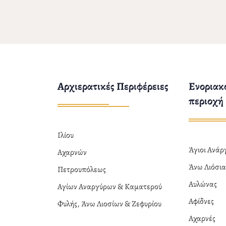
Αρχιερατικές Περιφέρειες
Ενοριακο
περιοχή
Ιλίου
Άγιοι Ανά
Αχαρνών
Άνω Λιόσι
Πετρουπόλεως
Αυλώνας
Αγίων Αναργύρων & Καματερού
Αφίδνες
Φυλής, Άνω Λιοσίων & Ζεφυρίου
Αχαρνές