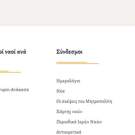
ί ναοί ανά
Σύνδεσμοι
Ημερολόγιο
ργυροι-Ανάκασα
Νέα
α
Οι σκέψεις του Μητροπολίτη
Χάρτης ναών
Περιοδικά Ιερών Ναών
Αντιαιρετικά