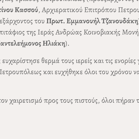
ίνου Κασσού
, Αρχιερατικού Επιτρόπου Πετρο
εξάρχοντος του
Πρωτ. Εμμανουήλ Τζανουδάκη
πιτάφιος της Ιεράς Ανδρώας Κοινοβιακής Μον
Παντελεήμονος Ηλιάκη
).
υχαρίστησε θερμά τους ιερείς και τις ενορίες 
ετρουπόλεως και ευχήθηκε όλοι του χρόνου να 
ν χαιρετισμό προς τους πιστούς, όλοι πήραν τ