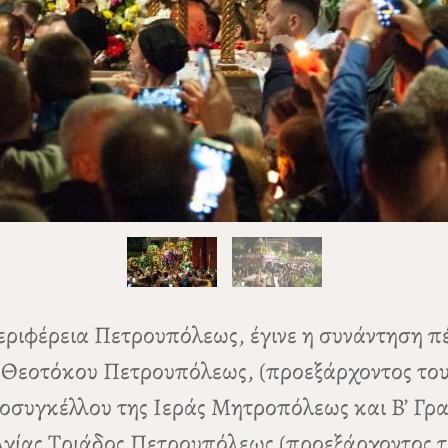
ριφέρεια Πετρουπόλεως, έγινε η συνάντηση πέ
ς Θεοτόκου Πετρουπόλεως, (προεξάρχοντος το
συγκέλλου της Ιεράς Μητροπόλεως και Β’ Γρα
 Αγίας Τριάδος Πετρουπόλεως (προεξάρχοντος