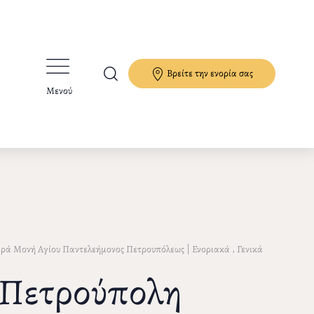
Βρείτε την ενορία σας
Μενού
|
,
ερά Μονή Αγίου Παντελεήμονος Πετρουπόλεως
Ενοριακά
Γενικά
ν Πετρούπολη