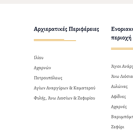
Αρχιερατικές Περιφέρειες
Ενοριακο
περιοχή
Ιλίου
Άγιοι Ανά
Αχαρνών
Άνω Λιόσι
Πετρουπόλεως
Αυλώνας
Αγίων Αναργύρων & Καματερού
Αφίδνες
Φυλής, Άνω Λιοσίων & Ζεφυρίου
Αχαρνές
Βαρυμπόμ
Ζεφύρι