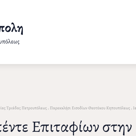
πολη
ουπόλεως
,
,
ίας Τριάδας Πετρουπόλεως
Παρεκκλήσι Εισοδίων Θεοτόκου Κηπουπόλεως
Ι
έντε Επιταφίων στη