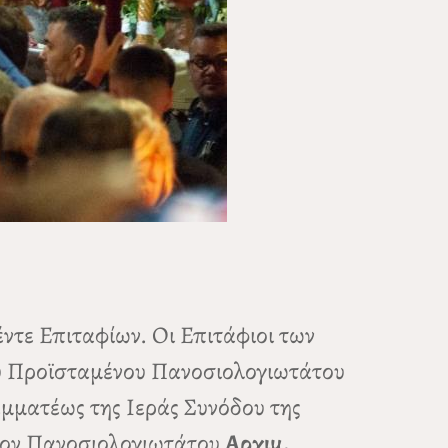
ντε Επιταφίων. Οι Επιτάφιοι των
υ Προϊσταμένου Πανοσιολογιωτάτου
μματέως της Ιεράς Συνόδου της
 τον Πανοσιολογιωτάτου
Αρχιμ.