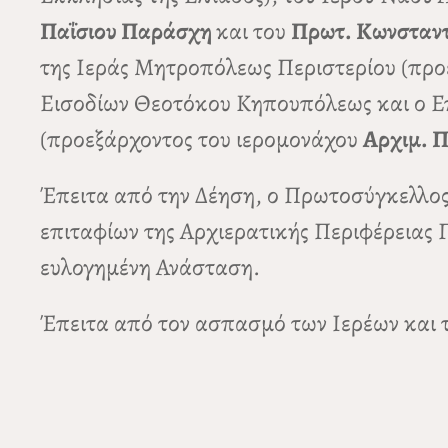
Παΐσιου Παράσχη
και του
Πρωτ. Κωνσταντ
της Ιεράς Μητροπόλεως Περιστερίου (προ
Εισοδίων Θεοτόκου Κηπουπόλεως και ο Ε
(προεξάρχοντος του ιερομονάχου
Αρχιμ. 
Έπειτα από την Δέηση, ο Πρωτοσύγκελλος ε
επιταφίων της Αρχιερατικής Περιφέρειας Π
ευλογημένη Ανάσταση.
Έπειτα από τον ασπασμό των Ιερέων και το