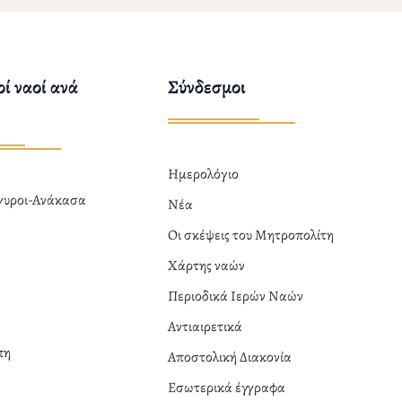
ί ναοί ανά
Σύνδεσμοι
Ημερολόγιο
ργυροι-Ανάκασα
Νέα
α
Οι σκέψεις του Μητροπολίτη
Χάρτης ναών
Περιοδικά Ιερών Ναών
Αντιαιρετικά
πη
Αποστολική Διακονία
Εσωτερικά έγγραφα