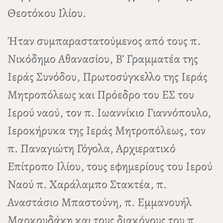
Θεοτόκου Ιλίου.
Ήταν συμπαραστατούμενος από τους π.
Νικόδημο Αθανασίου, Β’ Γραμματέα της
Ιεράς Συνόδου, Πρωτοσύγκελλο της Ιεράς
Μητροπόλεως και Πρόεδρο του ΕΣ του
Ιερού ναού, τον π. Ιωαννίκιο Γιαννόπουλο,
Ιεροκήρυκα της Ιεράς Μητροπόλεως, τον
π. Παναγιώτη Γόγολα, Αρχιερατικό
Επίτροπο Ιλίου, τους εφημερίους του Ιερού
Ναού π. Χαράλαμπο Στακτέα, π.
Αναστάσιο Μπαστούνη, π. Εμμανουήλ
Μαρκουδάκη και τους διακόνους του π.