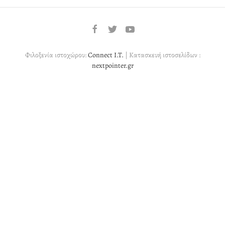
Φιλοξενία ιστοχώρου:
Connect I.T.
| Κατασκευή ιστοσελίδων :
nextpointer.gr