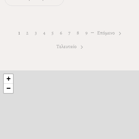
…
1
Page
2
Page
3
Page
4
Page
5
Page
6
Page
7
Page
8
Page
9
Επόμενο
Τελευταίο
+
−