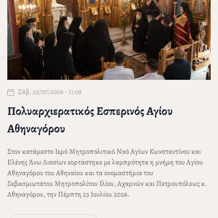
Σάβ, 25/07/2026 - 11:09
Πολυαρχιερατικός Εσπερινός Αγίου
Αθηναγόρου
Στον κατάμεστο Ιερό Μητροπολιτικό Ναό Αγίων Κωνσταντίνου και
Ελένης Άνω Λιοσίων εορτάστηκε με λαμπρότητα η μνήμη του Αγίου
Αθηναγόρου του Αθηναίου και τα ονομαστήρια του
Σεβασμιωτάτου Μητροπολίτου Ιλίου, Αχαρνών και Πετρουπόλεως
κ.
Αθηναγόρου
, την Πέμπτη 23 Ιουλίου 2026.