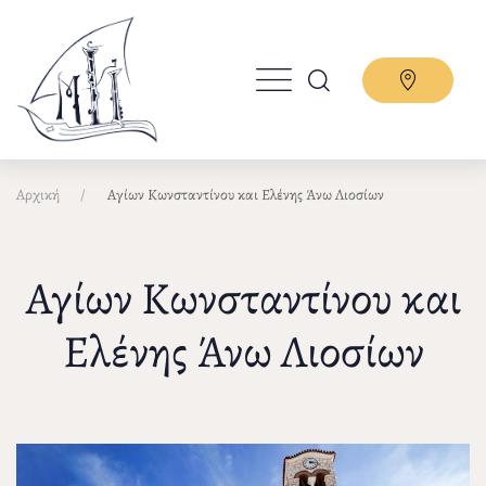
Παράκαμψη
προς
το
κυρίως
περιεχόμενο
Αρχική
Αγίων Κωνσταντίνου και Ελένης Άνω Λιοσίων
Αγίων Κωνσταντίνου και
Ελένης Άνω Λιοσίων