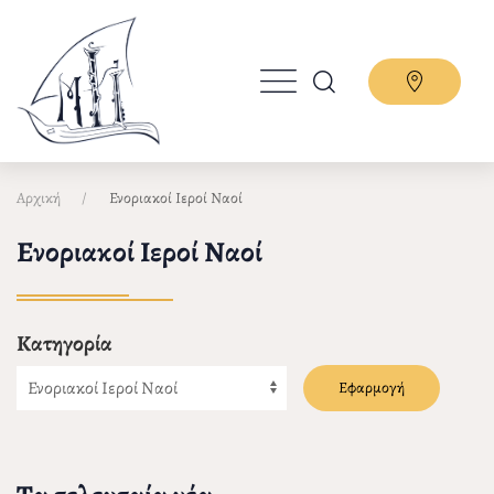
Παράκαμψη
προς
το
κυρίως
περιεχόμενο
Αρχική
Ενοριακοί Ιεροί Ναοί
Ενοριακοί Ιεροί Ναοί
Κατηγορία