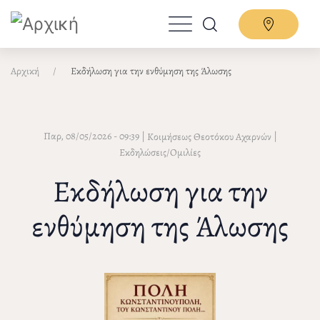
Παράκαμψη
προς
το
κυρίως
Αρχική
Εκδήλωση για την ενθύμηση της Άλωσης
περιεχόμενο
Παρ, 08/05/2026 - 09:39
|
|
Κοιμήσεως Θεοτόκου Αχαρνών
Εκδηλώσεις/Ομιλίες
Εκδήλωση για την
ενθύμηση της Άλωσης