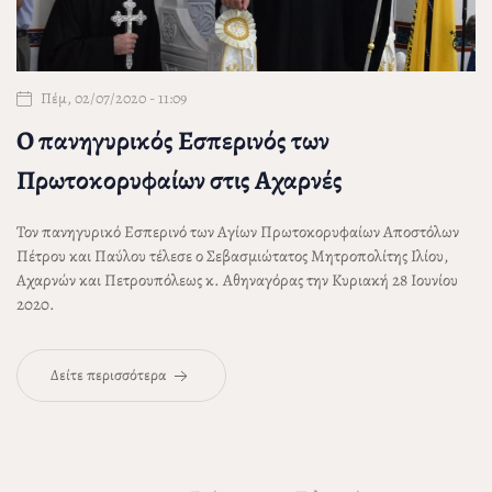
Πέμ, 02/07/2020 - 11:09
Ο πανηγυρικός Εσπερινός των
Πρωτοκορυφαίων στις Αχαρνές
Τον πανηγυρικό Εσπερινό των Αγίων Πρωτοκορυφαίων Αποστόλων
Πέτρου και Παύλου τέλεσε ο Σεβασμιώτατος Μητροπολίτης Ιλίου,
Αχαρνών και Πετρουπόλεως
κ. Αθηναγόρας
την Κυριακή 28 Ιουνίου
2020.
Δείτε περισσότερα