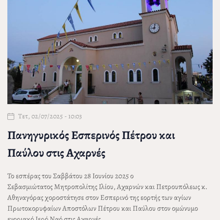
Τετ, 02/07/2025 - 10:03
Πανηγυρικός Εσπερινός Πέτρου και
Παύλου στις Αχαρνές
Το εσπέρας του Σαββάτου 28 Ιουνίου 2025 ο
Σεβασμιώτατος Μητροπολίτης Ιλίου, Αχαρνών και Πετρουπόλεως
κ.
Αθηναγόρας
χοροστάτησε στον Εσπερινό της εορτής των αγίων
Πρωτοκορυφαίων Αποστόλων Πέτρου και Παύλου στον ομώνυμο
ενοριακό Ιερό Ναό στις Αχαρνές...