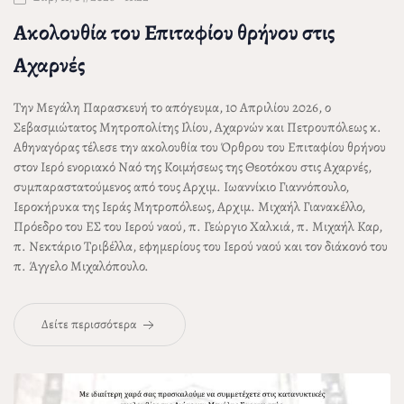
Ακολουθία του Επιταφίου θρήνου στις
Αχαρνές
Την Μεγάλη Παρασκευή το απόγευμα, 10 Απριλίου 2026, ο
Σεβασμιώτατος Μητροπολίτης Ιλίου, Αχαρνών και Πετρουπόλεως
κ.
Αθηναγόρας
τέλεσε την ακολουθία του Όρθρου του Επιταφίου θρήνου
στον Ιερό ενοριακό Ναό της Κοιμήσεως της Θεοτόκου στις Αχαρνές,
συμπαραστατούμενος από τους Αρχιμ. Ιωαννίκιο Γιαννόπουλο,
Ιεροκήρυκα της Ιεράς Μητροπόλεως, Αρχιμ. Μιχαήλ Γιανακέλλο,
Πρόεδρο του ΕΣ του Ιερού ναού, π. Γεώργιο Χαλκιά, π. Μιχαήλ Καρ,
π. Νεκτάριο Τριβέλλα, εφημερίους του Ιερού ναού και τον διάκονό του
π. Άγγελο Μιχαλόπουλο.
Δείτε περισσότερα