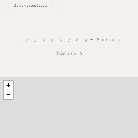
Δείτε περισσότερα
…
1
Page
2
Page
3
Page
4
Page
5
Page
6
Page
7
Page
8
Page
9
Επόμενο
Τελευταίο
+
−