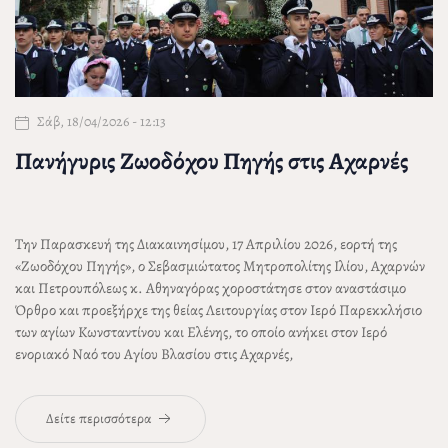
Σάβ, 18/04/2026 - 12:13
Πανήγυρις Ζωοδόχου Πηγής στις Αχαρνές
Την Παρασκευή της Διακαινησίμου, 17 Απριλίου 2026, εορτή της
«Ζωοδόχου Πηγής», ο Σεβασμιώτατος Μητροπολίτης Ιλίου, Αχαρνών
και Πετρουπόλεως
κ. Αθηναγόρας
χοροστάτησε στον αναστάσιμο
Όρθρο και προεξήρχε της θείας Λειτουργίας στον Ιερό Παρεκκλήσιο
των αγίων Κωνσταντίνου και Ελένης, το οποίο ανήκει στον Ιερό
ενοριακό Ναό του Αγίου Βλασίου στις Αχαρνές,
Δείτε περισσότερα