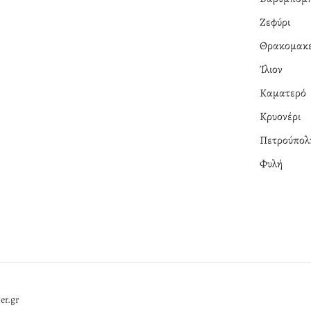
Ζεφύρι
Θρακομακε
Ίλιον
Καματερό
Κρυονέρι
Πετρούπολ
Φυλή
er.gr