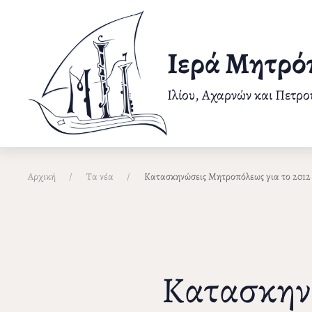
Παράκαμψη
προς
το
Ιερά Μητρό
κυρίως
περιεχόμενο
Ιλίου, Αχαρνών και Πετρ
Αρχική
Τα νέα
Κατασκηνώσεις Μητροπόλεως για το 2012
Κατασκηνώ