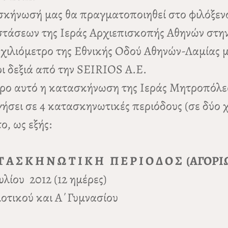
κήνωσή μας θα πραγματοποιηθεί στο φιλόξε
τάσεων της Ιεράς Αρχιεπισκοπής Αθηνών στην
 χιλιόμετρο της Εθνικής Οδού Αθηνών-Λαμίας 
 δεξιά από την SEIRIOS Α.Ε.
ρο αυτό η κατασκήνωση της Ιεράς Μητροπόλε
γήσει σε 4 κατασκηνωτικές περιόδους (σε δύο χ
ο, ως εξής:
Τ Α Σ Κ Η Ν Ω Τ Ι Κ Η Π Ε Ρ Ι Ο Δ Ο Σ (ΑΓΟΡ
λίου 2012 (12 ημέρες)
μοτικού και Α΄Γυμνασίου