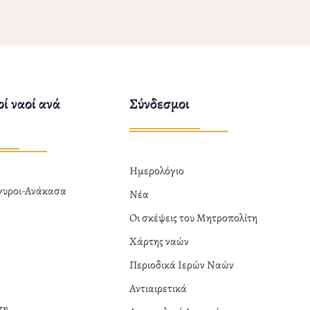
ί ναοί ανά
Σύνδεσμοι
Ημερολόγιο
ργυροι-Ανάκασα
Νέα
α
Οι σκέψεις του Μητροπολίτη
Χάρτης ναών
Περιοδικά Ιερών Ναών
Αντιαιρετικά
πη