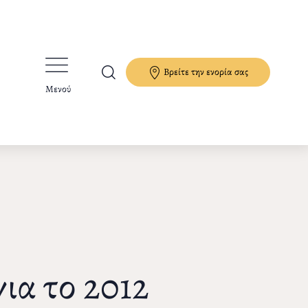
Βρείτε την ενορία σας
Μενού
ια το 2012