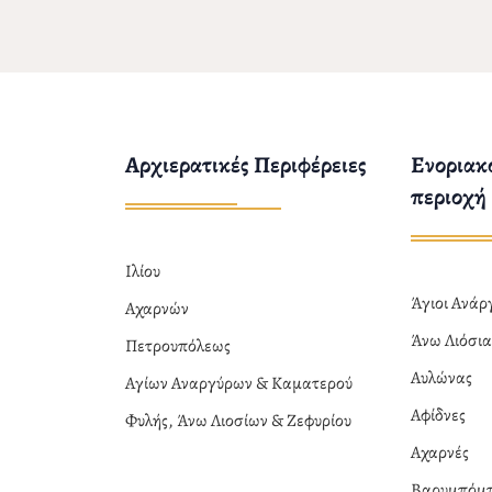
Αρχιερατικές Περιφέρειες
Ενοριακο
περιοχή
Ιλίου
Άγιοι Ανά
Αχαρνών
Άνω Λιόσι
Πετρουπόλεως
Αυλώνας
Αγίων Αναργύρων & Καματερού
Αφίδνες
Φυλής, Άνω Λιοσίων & Ζεφυρίου
Αχαρνές
Βαρυμπόμ