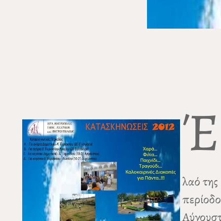
Έ
λαό της
περίοδο
Αύγουστ