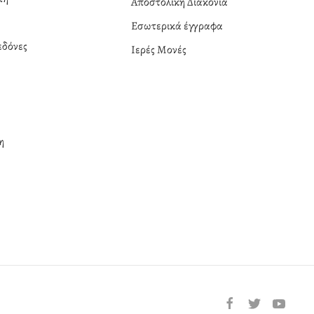
Αποστολική Διακονία
Εσωτερικά έγγραφα
δόνες
Ιερές Μονές
η