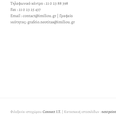
Τηλεφωνικό κέντρο : 21 0 23 88 398
Fax : 21 0 23 25 437
Email : contact@imiliou.gr | Γραφείο
νεότητας: grafeio.neotitas@imiliou.gr
Φιλοξενία ιστοχώρου:
Connect I.T.
| Κατασκευή ιστοσελίδων :
nextpoint