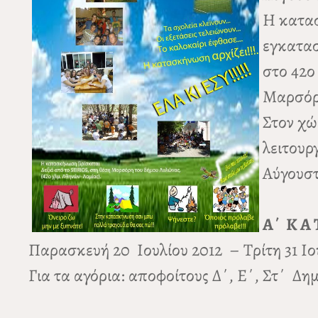
Η κατασ
εγκατασ
στο 42ο
Μαρσόρι
Στον χώ
λειτουρ
Αύγουστ
Α΄ Κ Α 
Παρασκευή 20 Ιουλίου 2012 – Τρίτη 31 Ιου
Για τα αγόρια: αποφοίτους Δ΄, Ε΄, Στ΄ Δη