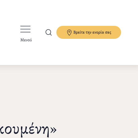
Βρείτε την ενορία σας
Μενού
κουμένη»