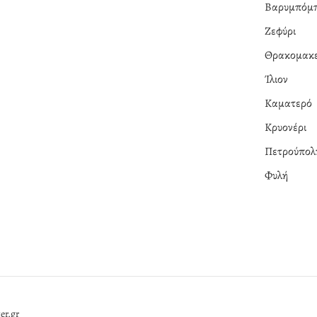
Βαρυμπόμ
Ζεφύρι
Θρακομακε
Ίλιον
Καματερό
Κρυονέρι
Πετρούπολ
Φυλή
er.gr