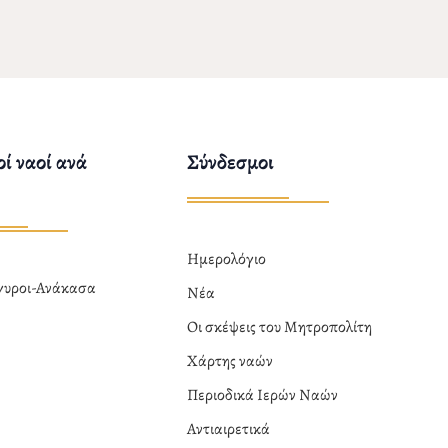
ί ναοί ανά
Σύνδεσμοι
Ημερολόγιο
ργυροι-Ανάκασα
Νέα
α
Οι σκέψεις του Μητροπολίτη
Χάρτης ναών
Περιοδικά Ιερών Ναών
Αντιαιρετικά