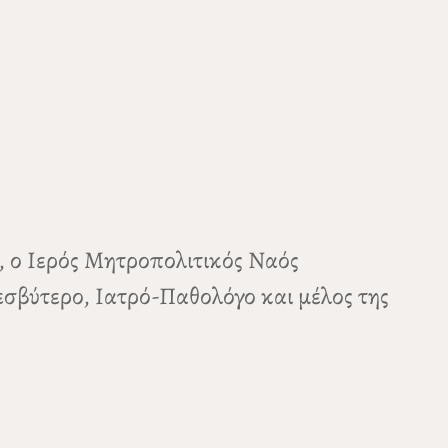
, ο Ιερός Μητροπολιτικός Ναός
εσβύτερο, Ιατρό-Παθολόγο και μέλος της