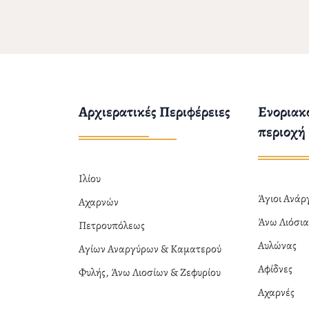
Αρχιερατικές Περιφέρειες
Ενοριακο
περιοχή
Ιλίου
Άγιοι Ανά
Αχαρνών
Άνω Λιόσι
Πετρουπόλεως
Αυλώνας
Αγίων Αναργύρων & Καματερού
Αφίδνες
Φυλής, Άνω Λιοσίων & Ζεφυρίου
Αχαρνές