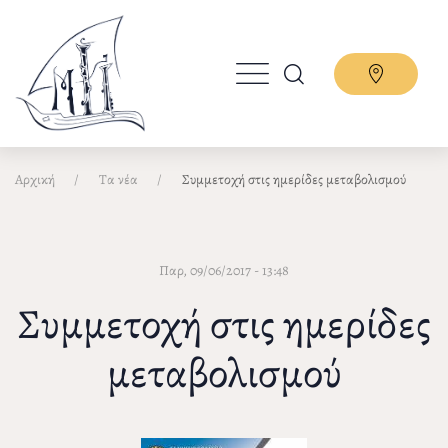
Παράκαμψη
προς
το
κυρίως
περιεχόμενο
Αρχική
Τα νέα
Συμμετοχή στις ημερίδες μεταβολισμού
Παρ, 09/06/2017 - 13:48
Συμμετοχή στις ημερίδες
μεταβολισμού