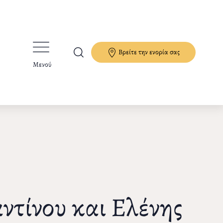
Βρείτε την ενορία σας
Μενού
ντίνου και Ελένης