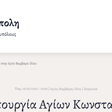
πολη
ουπόλεως
 στην Αγία Βαρβάρα Ιλίου
Παρ, 16/05/2025 - 10:06
|
|
Αγίας Βαρβάρας Ιλίου
Ενοριακά
τουργία Αγίων Κωνστα