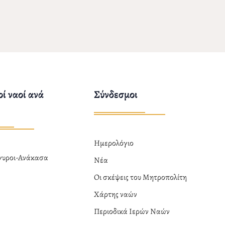
ί ναοί ανά
Σύνδεσμοι
Ημερολόγιο
ργυροι-Ανάκασα
Νέα
α
Οι σκέψεις του Μητροπολίτη
Χάρτης ναών
Περιοδικά Ιερών Ναών