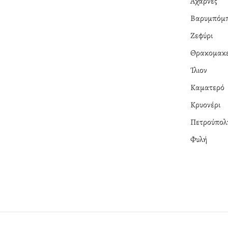
Αχαρνές
Βαρυμπόμ
Ζεφύρι
Θρακομακε
Ίλιον
Καματερό
Κρυονέρι
Πετρούπολ
Φυλή