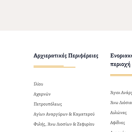
Αρχιερατικές Περιφέρειες
Ενοριακο
περιοχή
Ιλίου
Άγιοι Ανά
Αχαρνών
Άνω Λιόσι
Πετρουπόλεως
Αυλώνας
Αγίων Αναργύρων & Καματερού
Αφίδνες
Φυλής, Άνω Λιοσίων & Ζεφυρίου