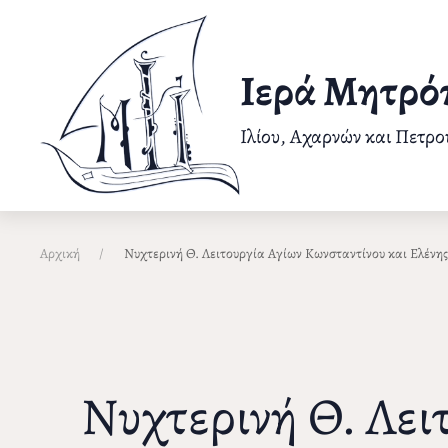
Παράκαμψη
προς
το
Ιερά Μητρό
κυρίως
περιεχόμενο
Ιλίου, Αχαρνών και Πετρ
Αρχική
Νυχτερινή Θ. Λειτουργία Αγίων Κωνσταντίνου και Ελένης
Νυχτερινή Θ. Λει