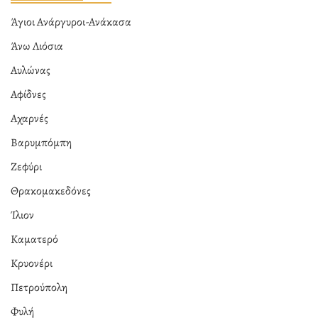
Άγιοι Ανάργυροι-Ανάκασα
Άνω Λιόσια
Αυλώνας
Αφίδνες
Αχαρνές
Βαρυμπόμπη
Ζεφύρι
Θρακομακεδόνες
Ίλιον
Καματερό
Κρυονέρι
Πετρούπολη
Φυλή