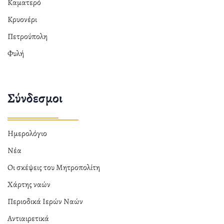
Καματερό
Κρυονέρι
Πετρούπολη
Φυλή
Σύνδεσμοι
Ημερολόγιο
Νέα
Οι σκέψεις του Μητροπολίτη
Χάρτης ναών
Περιοδικά Ιερών Ναών
Αντιαιρετικά