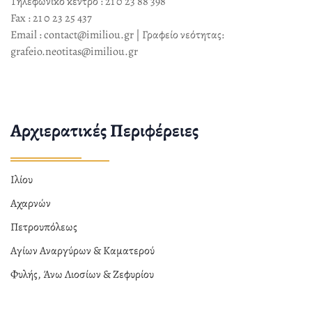
Τηλεφωνικό κέντρο : 21 0 23 88 398
Fax : 21 0 23 25 437
Email : contact@imiliou.gr | Γραφείο νεότητας:
grafeio.neotitas@imiliou.gr
Αρχιερατικές Περιφέρειες
Ιλίου
Αχαρνών
Πετρουπόλεως
Αγίων Αναργύρων & Καματερού
Φυλής, Άνω Λιοσίων & Ζεφυρίου