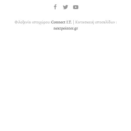
Φιλοξενία ιστοχώρου:
Connect I.T.
| Κατασκευή ιστοσελίδων :
nextpointer.gr