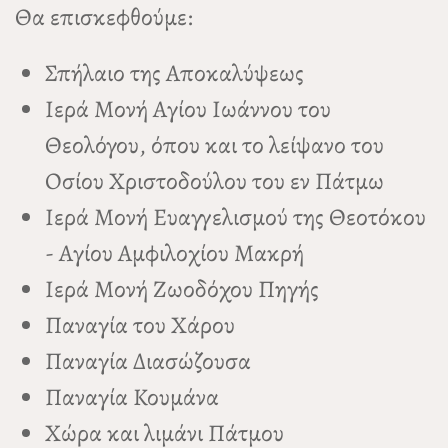
Θα επισκεφθούμε:
Σπήλαιο της Αποκαλύψεως
Ιερά Μονή Αγίου Ιωάννου του
Θεολόγου, όπου και το λείψανο του
Οσίου Χριστοδούλου του εν Πάτμω
Ιερά Μονή Ευαγγελισμού της Θεοτόκου
- Αγίου Αμφιλοχίου Μακρή
Ιερά Μονή Ζωοδόχου Πηγής
Παναγία του Χάρου
Παναγία Διασώζουσα
Παναγία Κουμάνα
Χώρα και λιμάνι Πάτμου