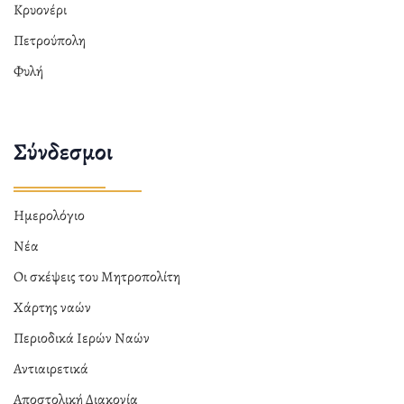
Κρυονέρι
Πετρούπολη
Φυλή
Σύνδεσμοι
Ημερολόγιο
Νέα
Οι σκέψεις του Μητροπολίτη
Χάρτης ναών
Περιοδικά Ιερών Ναών
Αντιαιρετικά
Αποστολική Διακονία