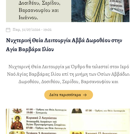
Παρ, 31/07/2026 - 19:02
Νυχτερινή Θεία Λειτουργία Αββά Δωροθέου στην
Αγία Βαρβάρα Ιλίου
Νυχτερινή Θεία Λειτουργία με Όρθρο θα τελεστεί στον Ιερό
Ναό Αγίας Βαρβάρας Ιλίου επί τη μνήμη των Οσίων Αββάδων
Δωροθέου, Δοσιθέου, Σερίδου, Βαρσανουφίου και
Ιωάννου, την Τετάρτη 12 Αυγούστου, από 22:00 έως 00:30
Δείτε περισσότερα
περίπου.