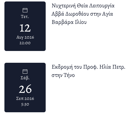
Νυχτερινή Θεία Λειτουργία
Αββά Δωροθέου στην Αγία
Τετ.
12
Βαρβάρα Ιλίου
Αυγ 2026
22:00
Εκδρομή του Προφ. Ηλία Πετρ.
στην Τήνο
Σάβ.
26
Σεπ 2026
5:30