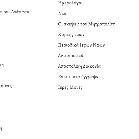
Ημερολόγιο
ργυροι-Ανάκασα
Νέα
α
Οι σκέψεις του Μητροπολίτη
Χάρτης ναών
Περιοδικά Ιερών Ναών
Αντιαιρετικά
πη
Αποστολική Διακονία
Εσωτερικά έγγραφα
δόνες
Ιερές Μονές
η