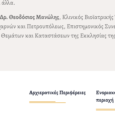
 άλλα.
Δρ. Θεοδόσιος Μανώλης
, Κλινικός Βιοϊατρική
αρνών και Πετρουπόλεως, Επιστημονικός Συνερ
ν Θεμάτων και Καταστάσεων της Εκκλησίας της
Αρχιερατικές Περιφέρειες
Ενοριακο
περιοχή