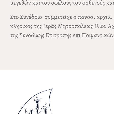
μεγεθών και του οφέλους του ασθενούς και
Στο Συνέδριο συμμετείχε ο πανοσ. αρχιμ.
κληρικός της Ιεράς Μητροπόλεως Ιλίου Αχ
της Συνοδικής Επιτροπής επι Ποιμαντικώ