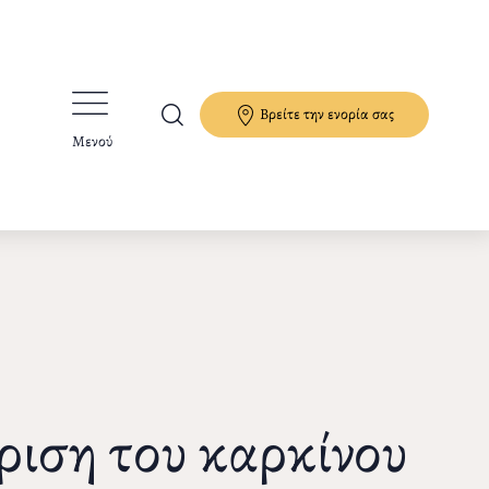
Βρείτε την ενορία σας
Μενού
ίριση του καρκίνου