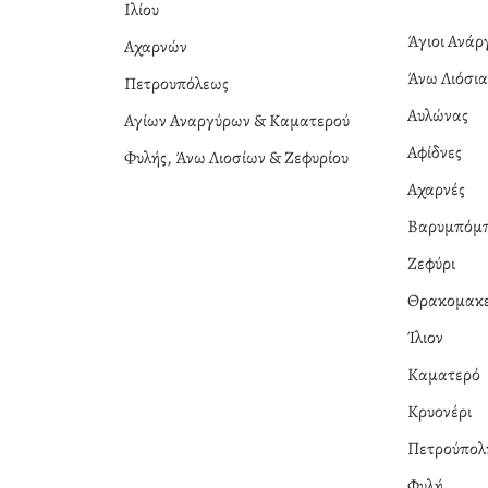
Ιλίου
Άγιοι Ανά
Αχαρνών
Άνω Λιόσι
Πετρουπόλεως
Αυλώνας
Αγίων Αναργύρων & Καματερού
Αφίδνες
Φυλής, Άνω Λιοσίων & Ζεφυρίου
Αχαρνές
Βαρυμπόμ
Ζεφύρι
Θρακομακε
Ίλιον
Καματερό
Κρυονέρι
Πετρούπολ
Φυλή