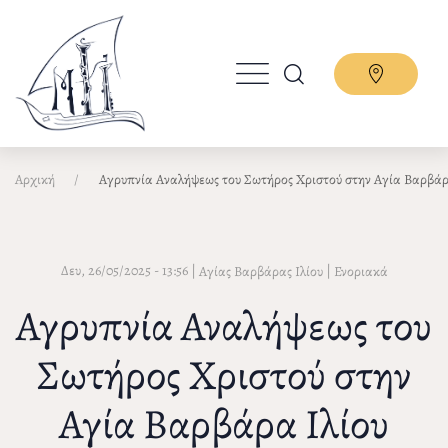
Παράκαμψη
προς
το
κυρίως
περιεχόμενο
Αρχική
Αγρυπνία Αναλήψεως του Σωτήρος Χριστού στην Αγία Βαρβάρ
Δευ, 26/05/2025 - 13:56
|
|
Αγίας Βαρβάρας Ιλίου
Ενοριακά
Αγρυπνία Αναλήψεως του
Σωτήρος Χριστού στην
Αγία Βαρβάρα Ιλίου