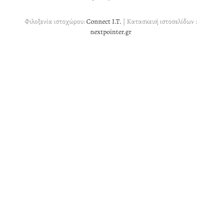
Φιλοξενία ιστοχώρου:
Connect I.T.
| Κατασκευή ιστοσελίδων :
nextpointer.gr