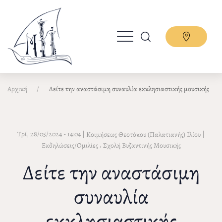
Παράκαμψη
προς
το
κυρίως
περιεχόμενο
Αρχική
Δείτε την αναστάσιμη συναυλία εκκλησιαστικής μουσικής
Τρί, 28/05/2024 - 14:04
|
|
Κοιμήσεως Θεοτόκου (Παλατιανής) Ιλίου
,
Εκδηλώσεις/Ομιλίες
Σχολή Βυζαντινής Μουσικής
Δείτε την αναστάσιμη
συναυλία
εκκλησιαστικής