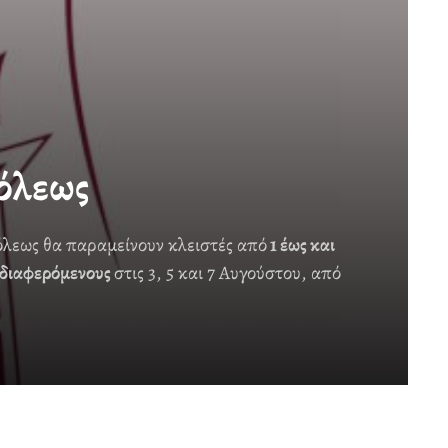
όλεως
όλεως θα παραμείνουν κλειστές από
1 έως και
νδιαφερόμενους
στις 3, 5 και 7 Αυγούστου, από