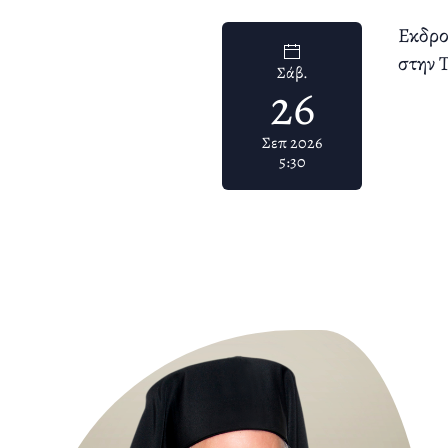
Εκδρο
στην 
Σάβ.
26
Σεπ 2026
5:30