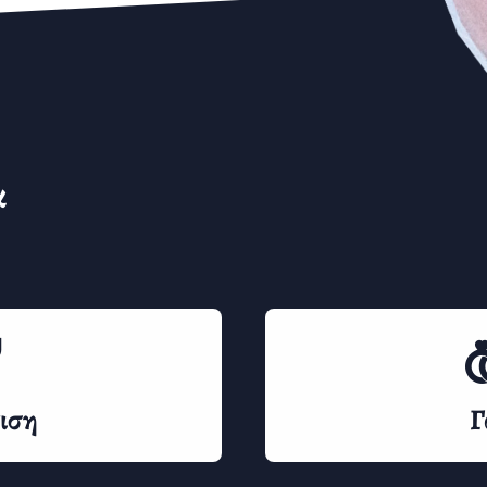
α
ιση
Γ