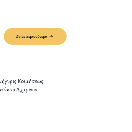
Δείτε περισσότερα
ήγυρις Κοιμήσεως
οτόκου Αχαρνών