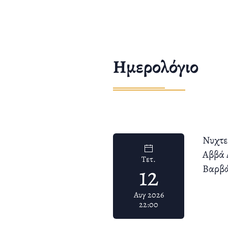
Ημερολόγιο
Νυχτε
Αββά 
Τετ.
12
Βαρβά
Αυγ 2026
22:00