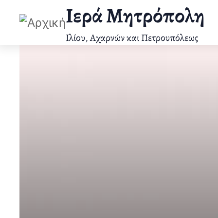
Παράκαμψη
Ιερά Μητρόπολη
προς
το
Ιλίου, Αχαρνών και Πετρουπόλεως
κυρίως
περιεχόμενο