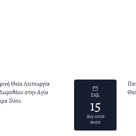
ρινή Θεία Λειτουργία
Παν
Δωροθέου στην Αγία
Θε
Σάβ.
15
ρα Ιλίου
Αυγ 2026
19:00