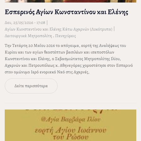
Εσπερινός Αγίων Κωνσταντίνου και Ελένης
Δευ, 25/05/2026 - 17:08
|
|
Αγίων Κωνσταντίνου και Ελένης Κάτω Αχαρνών (Λυκότρυπα)
,
Λειτουργικά Μητροπολίτη
Πανηγύρεις
Την Τετάρτη 20 Μαΐου 2026 το απόγευμα, εορτή της Αναλήψεως του
Κυρίου και των αγίων θεοστέπτων βασιλέων και ισαποστόλων
Κωνσταντίνου και Ελένης, ο Σεβασμιώτατος Μητροπολίτης Ιλίου,
Αχαρνών και Πετρουπόλεως κ. Αθηναγόρας χοροστάτησε στον Εσπερινό
στον ομώνυμο Ιερό ενοριακό Ναό στις Αχαρνές,
Δείτε περισσότερα