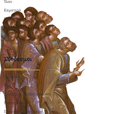
Ίλιον
Καματερό
Κρυονέρι
Πετρούπολη
Φυλή
Σύνδεσμοι
Ημερολόγιο
Νέα
Οι σκέψεις του Μητροπολίτη
Χάρτης ναών
Περιοδικά Ιερών Ναών