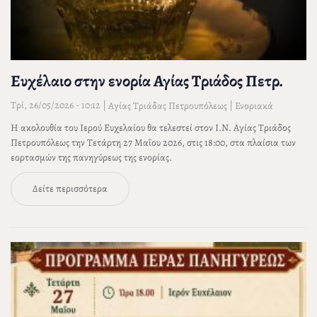
Ευχέλαιο στην ενορία Αγίας Τριάδος Πετρ.
Τρί, 26/05/2026 - 10:12
|
|
Αγίας Τριάδας Πετρουπόλεως
Ενοριακά
Η ακολουθία του Ιερού Ευχελαίου θα τελεστεί στον Ι.Ν. Αγίας Τριάδος
Πετρουπόλεως την Τετάρτη 27 Μαΐου 2026, στις 18:00, στα πλαίσια των
εορτασμών της πανηγύρεως της ενορίας.
Δείτε περισσότερα