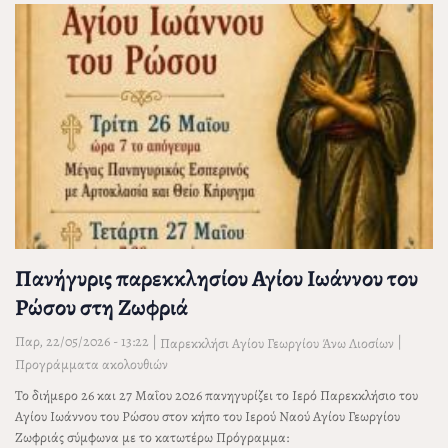
Πανήγυρις παρεκκλησίου Αγίου Ιωάννου του
Ρώσου στη Ζωφριά
Παρ, 22/05/2026 - 13:22
|
|
Παρεκκλήσι Αγίου Γεωργίου Άνω Λιοσίων
Προγράμματα ακολουθιών
Το διήμερο 26 και 27 Μαΐου 2026 πανηγυρίζει το Ιερό Παρεκκλήσιο του
Αγίου Ιωάννου του Ρώσου στον κήπο του Ιερού Ναού Αγίου Γεωργίου
Ζωφριάς σύμφωνα με το κατωτέρω Πρόγραμμα: