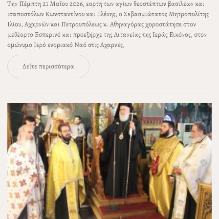
Την Πέμπτη 21 Μαΐου 2026, εορτή των αγίων θεοστέπτων βασιλέων και
ισαποστόλων Κωνσταντίνου και Ελένης, ο Σεβασμιώτατος Μητροπολίτης
Ιλίου, Αχαρνών και Πετρουπόλεως κ. Αθηναγόρας χοροστάτησε στον
μεθέορτο Εσπερινό και προεξήρχε της Λιτανείας της Ιεράς Εικόνος, στον
ομώνυμο Ιερό ενοριακό Ναό στις Αχαρνές,
Δείτε περισσότερα