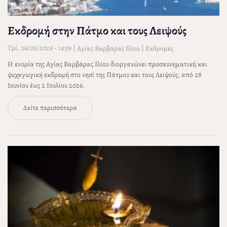
Εκδρομή στην Πάτμο και τους Λειψούς
Τρί, 26/05/2026 - 14:59
|
|
Αγίας Βαρβάρας Ιλίου
Εκδρομές
Η ενορία της Αγίας Βαρβάρας Ιλίου διοργανώνει προσκυνηματική και
ψυχαγωγική εκδρομή στο νησί της Πάτμου και τους Λειψούς, από 28
Ιουνίου έως 2 Ιουλίου 2026.
Δείτε περισσότερα