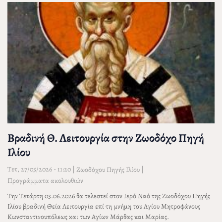
Βραδινή Θ. Λειτουργία στην Ζωοδόχο Πηγή
Ιλίου
Τετ, 27/05/2026 - 11:20
|
|
Ζωοδόχου Πηγής Ιλίου
Προγράμματα ακολουθιών
Την Τετάρτη 03.06.2026 θα τελεστεί στον Ιερό Ναό της Ζωοδόχου Πηγής
Ιλίου βραδινή Θεία Λειτουργία επί τη μνήμη του Αγίου Μητροφάνους
Κωνσταντινουπόλεως και των Αγίων Μάρθας και Μαρίας.