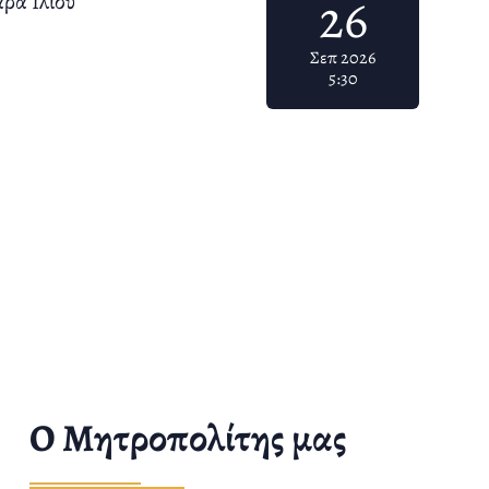
26
ρα Ιλίου
Σεπ 2026
5:30
O Μητροπολίτης μας