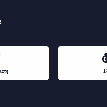
α
ιση
Γ