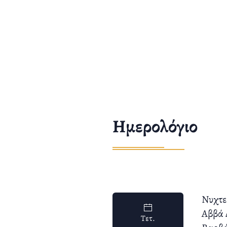
Ημερολόγιο
Νυχτε
Αββά 
Τετ.