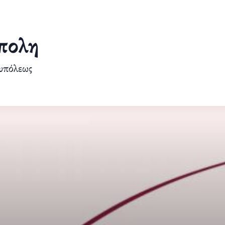
πολη
ουπόλεως