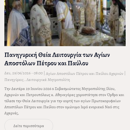
Πανηγυρική Θεία Λειτουργία των Αγίων
Αποστόλων Πέτρου και Παύλου
Δευ, 29/06/2026 - 08:00
|
|
Αγίων Αποστόλων Πέτρου και Παύλου Αχαρνών
,
Πανηγύρεις
Λειτουργικά Μητροπολίτη
Την Δευτέρα 29 Ιουνίου 2026 ο Σεβασμιώτατος Μητροπολίτης Ιλίου,
Αχαρνών και Πετρουπόλεως κ. Αθηναγόρας χοροστάτησε στον Όρθρο και
τέλεσε την Θεία Λειτουργία για την εορτή των αγίων Πρωτοκορυφαίων
Αποστόλων Πέτρου και Παύλου στον ομώνυμο Ιερό ενοριακό Ναό στις
Αχαρνές,
Δείτε περισσότερα