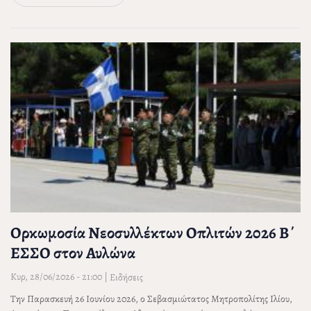
Ορκωμοσία Νεοσυλλέκτων Οπλιτών 2026 Β΄
ΕΣΣΟ στον Αυλώνα
Κυρ, 28/06/2026 - 21:00
|
Ειδήσεις
Την Παρασκευή 26 Ιουνίου 2026, ο Σεβασμιώτατος Μητροπολίτης Ιλίου,