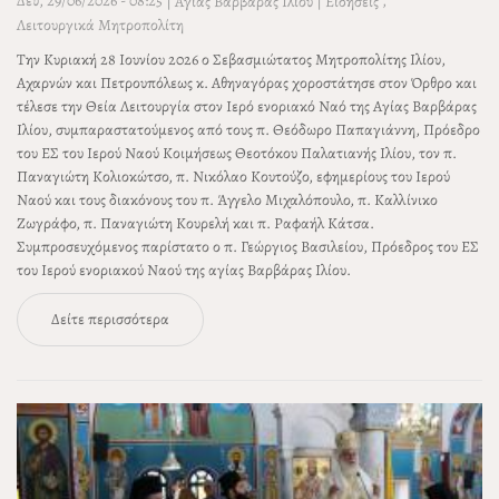
Δευ, 29/06/2026 - 08:25
|
|
,
Αγίας Βαρβάρας Ιλίου
Ειδήσεις
Λειτουργικά Μητροπολίτη
Την Κυριακή 28 Ιουνίου 2026 ο Σεβασμιώτατος Μητροπολίτης Ιλίου,
Αχαρνών και Πετρουπόλεως κ. Αθηναγόρας χοροστάτησε στον Όρθρο και
τέλεσε την Θεία Λειτουργία στον Ιερό ενοριακό Ναό της Αγίας Βαρβάρας
Ιλίου, συμπαραστατούμενος από τους π. Θεόδωρο Παπαγιάννη, Πρόεδρο
του ΕΣ του Ιερού Ναού Κοιμήσεως Θεοτόκου Παλατιανής Ιλίου, τον π.
Παναγιώτη Κολιοκώτσο, π. Νικόλαο Κουτούζο, εφημερίους του Ιερού
Ναού και τους διακόνους του π. Άγγελο Μιχαλόπουλο, π. Καλλίνικο
Ζωγράφο, π. Παναγιώτη Κουρελή και π. Ραφαήλ Κάτσα.
Συμπροσευχόμενος παρίστατο ο π. Γεώργιος Βασιλείου, Πρόεδρος του ΕΣ
του Ιερού ενοριακού Ναού της αγίας Βαρβάρας Ιλίου.
Δείτε περισσότερα