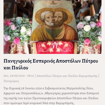
Πανηγυρικός Εσπερινός Αποστόλων Πέτρου
και Παύλου
Δευ, 29/06/2026 - 08:33
|
|
Αποστόλων Πέτρου και Παύλου Βαρυμπόμπης
Πανηγύρεις
Την Κυριακή 28 Ιουνίου 2026 ο Σεβασμιώτατος Μητροπολίτης Ιλίου,
Αχαρνών και Πετρουπόλεως κ. Αθηναγόρας χοροστάτησε στον Εσπερινό
της εορτής των αγίων Πρωτοκορυφαίων Αποστόλων Πέτρου και Παύλου
στον ομώνυμο Ιερό ενοριακό Ναό στην Βαρυμπόμπη,