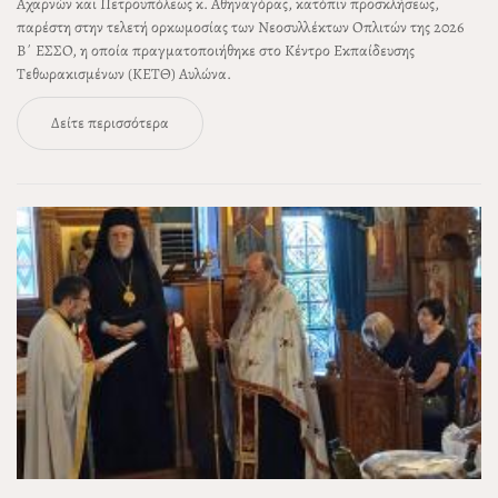
Αχαρνών και Πετρουπόλεως κ. Αθηναγόρας, κατόπιν προσκλήσεως,
παρέστη στην τελετή ορκωμοσίας των Νεοσυλλέκτων Οπλιτών της 2026
Β΄ ΕΣΣΟ, η οποία πραγματοποιήθηκε στο Κέντρο Εκπαίδευσης
Τεθωρακισμένων (ΚΕΤΘ) Αυλώνα.
Δείτε περισσότερα