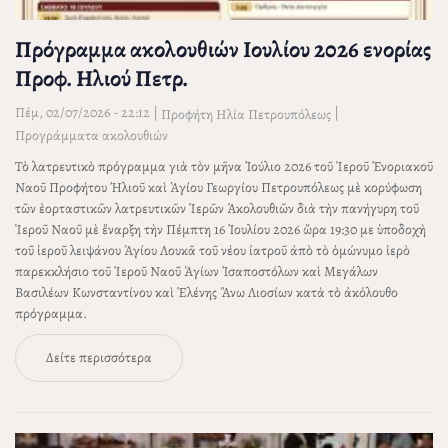
Πρόγραμμα ακολουθιών Ιουλίου 2026 ενορίας
Προφ. Ηλιού Πετρ.
Πέμ, 02/07/2026 - 22:12
|
|
Προφήτη Ηλία Πετρουπόλεως
Προγράμματα ακολουθιών
Τὸ λατρευτικὸ πρόγραμμα γιὰ τὸν μῆνα Ἰούλιο 2026 τοῦ Ἱεροῦ Ἐνοριακοῦ
Ναοῦ Προφήτου Ἠλιοῦ καὶ Ἁγίου Γεωργίου Πετρουπόλεως μὲ κορύφωση
τῶν ἑορταστικῶν λατρευτικῶν Ἱερῶν Ἀκολουθιῶν διὰ τὴν πανήγυρη τοῦ
Ἱεροῦ Ναοῦ μὲ ἔναρξη τὴν Πέμπτη 16 Ἰουλίου 2026 ὥρα 19:30 με ὑποδοχὴ
τοῦ ἱεροῦ λειψάνου Ἁγίου Λουκᾶ τοῦ νέου ἰατροῦ ἀπὸ τὸ ὁμώνυμο ἱερὸ
παρεκκλήσιο τοῦ Ἱεροῦ Ναοῦ Ἁγίων Ἰσαποστόλων καὶ Μεγάλων
Βασιλέων Κωνσταντίνου καὶ Ἑλένης Ἄνω Λιοσίων κατὰ τὸ ἀκόλουθο
πρόγραμμα.
Δείτε περισσότερα