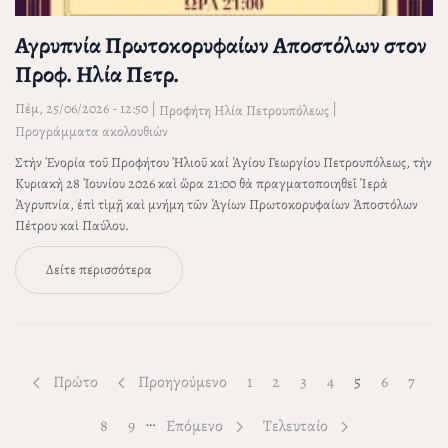
Αγρυπνία Πρωτοκορυφαίων Αποστόλων στον
Προφ. Ηλία Πετρ.
Πέμ, 25/06/2026 - 12:50
|
|
Προφήτη Ηλία Πετρουπόλεως
Προγράμματα ακολουθιών
Στὴν Ἐνορία τοῦ Προφήτου Ἠλιοῦ καἰ Ἁγίου Γεωργίου Πετρουπόλεως, τὴν
Κυριακὴ 28 Ἰουνίου 2026 καὶ ὥρα 21:00 θὰ πραγματοποιηθεῖ Ἱερὰ
Ἀγρυπνία, ἐπὶ τὶμῇ καὶ μνήμη τῶν Ἁγίων Πρωτοκορυφαίων Ἀποστόλων
Πέτρου καὶ Παύλου.
Δείτε περισσότερα
Πρώτο
Προηγούμενο
Page
1
Page
2
Page
3
Page
4
5
Page
6
Page
7
…
Page
8
Page
9
Επόμενο
Τελευταίο