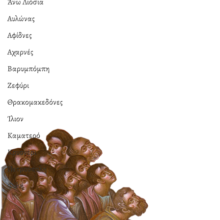
Άνω Λιόσια
Αυλώνας
Αφίδνες
Αχαρνές
Βαρυμπόμπη
Ζεφύρι
Θρακομακεδόνες
Ίλιον
Καματερό
Κρυονέρι
Πετρούπολη
Φυλή