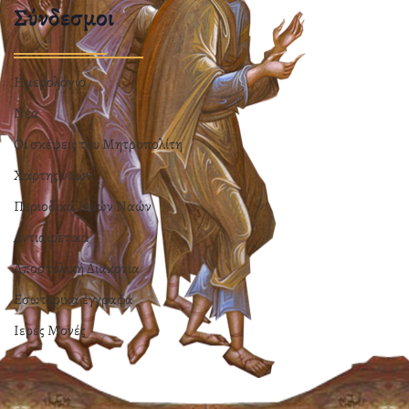
Σύνδεσμοι
Ημερολόγιο
Νέα
Οι σκέψεις του Μητροπολίτη
Χάρτης ναών
Περιοδικά Ιερών Ναών
Αντιαιρετικά
Αποστολική Διακονία
Εσωτερικά έγγραφα
Ιερές Μονές